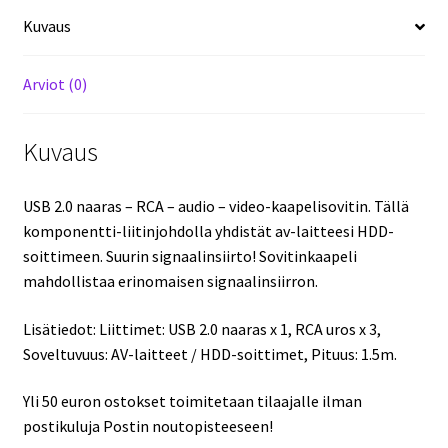
/
Kuvaus
HDD-
soittimet.
Arviot (0)
1.5M.
Halvalla!
määrä
Kuvaus
USB 2.0 naaras – RCA – audio – video-kaapelisovitin. Tällä
komponentti-liitinjohdolla yhdistät av-laitteesi HDD-
soittimeen. Suurin signaalinsiirto! Sovitinkaapeli
mahdollistaa erinomaisen signaalinsiirron.
Lisätiedot: Liittimet: USB 2.0 naaras x 1, RCA uros x 3,
Soveltuvuus: AV-laitteet / HDD-soittimet, Pituus: 1.5m.
Yli 50 euron ostokset toimitetaan tilaajalle ilman
postikuluja Postin noutopisteeseen!