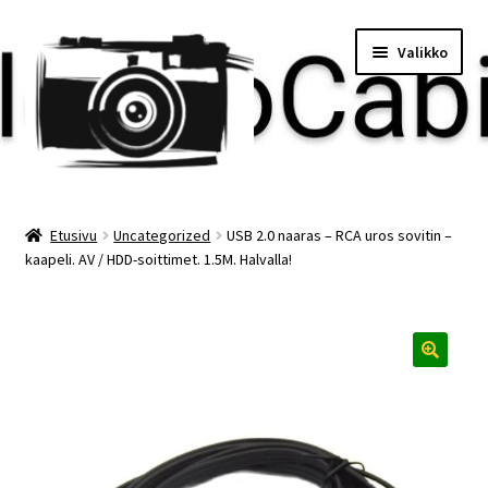
Siirry
Siirry
Valikko
navigointiin
sisältöön
Etusivu
Etusivu
Uncategorized
USB 2.0 naaras – RCA uros sovitin –
kaapeli. AV / HDD-soittimet. 1.5M. Halvalla!
Maksu
Minun tilini
Ostoskori