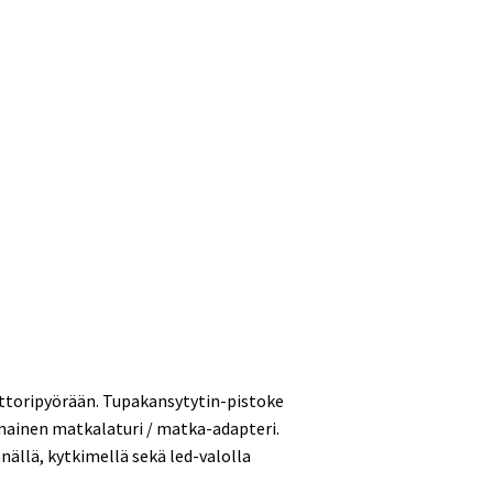
oottoripyörään. Tupakansytytin-pistoke
nomainen matkalaturi / matka-adapteri.
nällä, kytkimellä sekä led-valolla