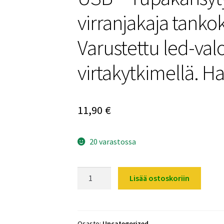
virranjakaja tankok
Varustettu led-valo
virtakytkimellä. Ha
11,90
€
20 varastossa
USB
Lisää ostoskoriin
-
Tupakansytytin
-
Laturi
Osasto:
Uncategorized