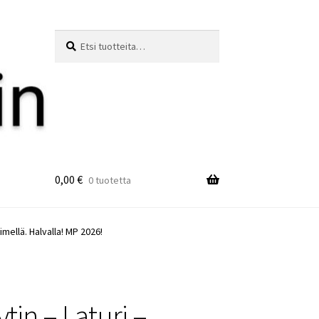
Etsi:
Haku
0,00
€
0 tuotetta
imellä. Halvalla! MP 2026!
in – Laturi –