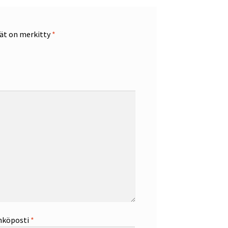
tät on merkitty
*
hköposti
*