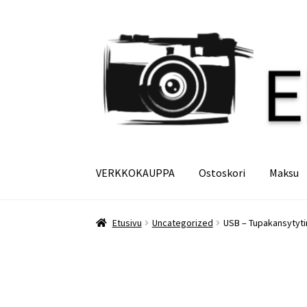
Siirry
Siirry
navigointiin
sisältöön
VERKKOKAUPPA
Ostoskori
Maksu
Etusivu
Maksu
Minun tilini
Ostoskori
Etusivu
Uncategorized
USB – Tupakansytytin 