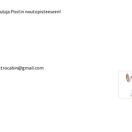
kuluja Postin noutopisteeseen!
ectrocabin@gmail.com