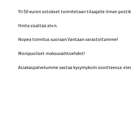
Yli 50 euron ostokset toimitetaan tilaajalle ilman posti
Hinta sisältää alv:n.
Nopea toimitus suoraan Vantaan varastoltamme!
Monipuoliset maksuvaihtoehdot!
Asiakaspalvelumme vastaa kysymyksiin osoitteessa: el