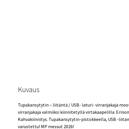
Kuvaus
Tupakansytytin – liitäntä / USB- laturi- virranjakaja m
virranjakaja valmiiksi kiinnitetyllä virtakaapelilla. Eri
Kahvakiinnitys. Tupakansytytin-pistokkeella, USB -liitän
varustettu! MP messut 2026!