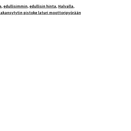
a
,
edullisimmin
,
edullisin hinta
,
Halvalla
,
akansytytin pistoke laturi moottoripyörään