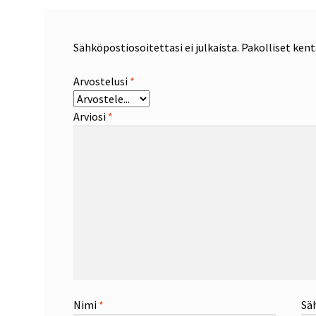
Sähköpostiosoitettasi ei julkaista.
Pakolliset ken
Arvostelusi
*
Arviosi
*
Nimi
*
Sä